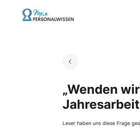
Skip
to
Go to landing page.
content
„Wenden wir 
Jahresarbei
Leser haben uns diese Frage geste