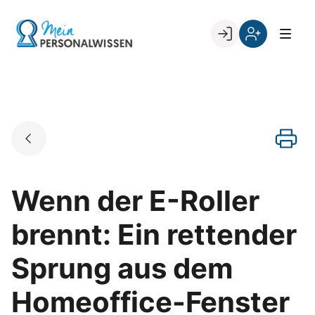
Skip
to
Go to landing page.
content
Willkommen
Register
zurück
bei
„Mein
PERSONALWISSEN
Wenn der E-Roller
brennt: Ein rettender
Sprung aus dem
Homeoffice-Fenster