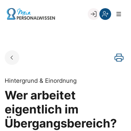
Skip
to
Go to landing page.
content
Willkommen
Register
zurück
bei
„Mein
PERSONALWISSEN
Hintergrund & Einordnung
Wer arbeitet
eigentlich im
Übergangsbereich?