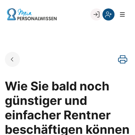
Skip
to
Go to landing page.
content
Willkommen
Register
zurück
bei
„Mein
PERSONALWISSEN
Wie Sie bald noch
günstiger und
einfacher Rentner
beschäftigen können