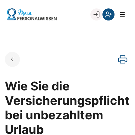
Skip
to
Go to landing page.
content
Willkommen
Register
zurück
bei
„Mein
PERSONALWISSEN
Wie Sie die
Versicherungspflicht
bei unbezahltem
Urlaub