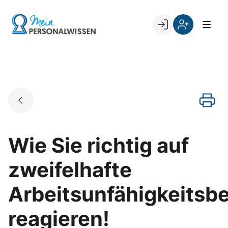
Skip
to
Go to landing page.
content
Willkommen
Register
zurück
bei
„Mein
PERSONALWISSEN
Wie Sie richtig auf
zweifelhafte
Arbeitsunfähigkeitsb
reagieren!