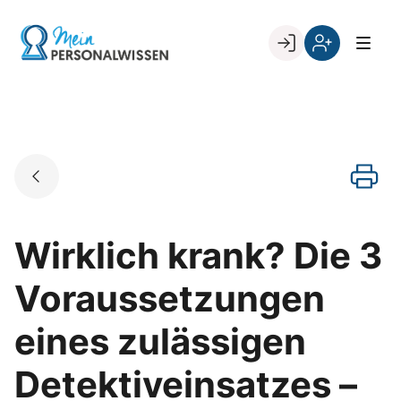
Skip
to
Go to landing page.
content
Willkommen
Register
zurück
bei
„Mein
PERSONALWISSEN
Wirklich krank? Die 3
Voraussetzungen
eines zulässigen
Detektiveinsatzes –