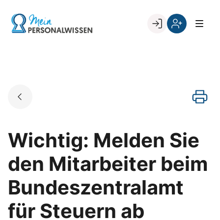
Skip
to
Go to landing page.
content
Willkommen
Register
zurück
bei
„Mein
PERSONALWISSEN
Wichtig: Melden Sie
den Mitarbeiter beim
Bundeszentralamt
für Steuern ab