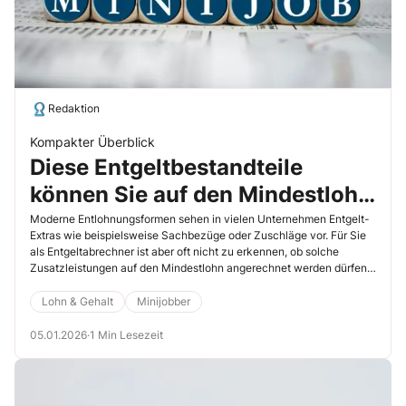
Redaktion
Kompakter Überblick
Diese Entgeltbestandteile
können Sie auf den Mindestlohn
anrechnen
Moderne Entlohnungsformen sehen in vielen Unternehmen Entgelt-
Extras wie beispielsweise Sachbezüge oder Zuschläge vor. Für Sie
als Entgeltabrechner ist aber oft nicht zu erkennen, ob solche
Zusatzleistungen auf den Mindestlohn angerechnet werden dürfen.
Das Mindestlohngesetz selbst regelt nicht, welche
Entgeltbestandteile genau diesen Anspruch erfüllen – mit der Folge,
Lohn & Gehalt
Minijobber
dass vielen Arbeitgebern und Entgeltabrechnern hin und wieder
Fehler unterlaufen.
05.01.2026
·
1 Min Lesezeit