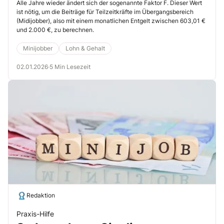
Sie den aktuellen Faktor F
Alle Jahre wieder ändert sich der sogenannte Faktor F. Dieser Wert
ist nötig, um die Beiträge für Teilzeitkräfte im Übergangsbereich
richtig an
(Midijobber), also mit einem monatlichen Entgelt zwischen 603,01 €
und 2.000 €, zu berechnen.
Minijobber
Lohn & Gehalt
02.01.2026
·
5 Min Lesezeit
Redaktion
Praxis-Hilfe