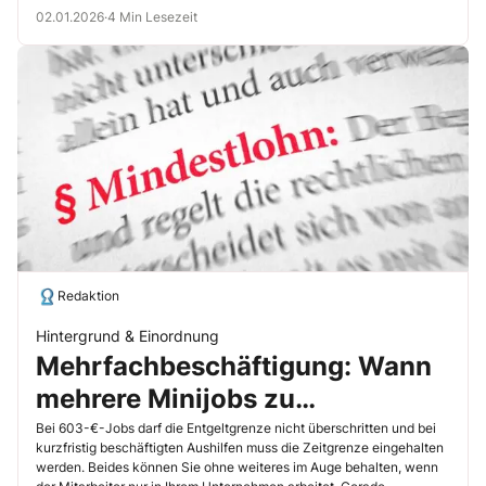
02.01.2026
·
4 Min Lesezeit
Redaktion
Hintergrund & Einordnung
Mehrfachbeschäftigung: Wann
mehrere Minijobs zu
Nachzahlungen führen – und
Bei 603-€-Jobs darf die Entgeltgrenze nicht überschritten und bei
kurzfristig beschäftigten Aushilfen muss die Zeitgrenze eingehalten
wie Sie das prüfen
werden. Beides können Sie ohne weiteres im Auge behalten, wenn