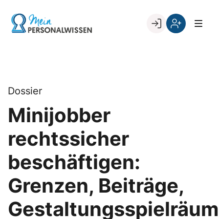
Skip
to
Go to landing page.
content
Willkommen
Register
zurück
bei
„Mein
PERSONALWISSEN
Dossier
Minijobber
rechtssicher
beschäftigen:
Grenzen, Beiträge,
Gestaltungsspielräu