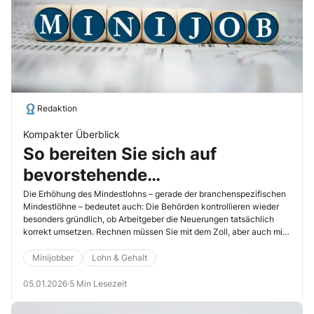
Redaktion
Kompakter Überblick
So bereiten Sie sich auf
bevorstehende
Mindestlohnkontrollen optimal
Die Erhöhung des Mindestlohns – gerade der branchenspezifischen
Mindestlöhne – bedeutet auch: Die Behörden kontrollieren wieder
vor
besonders gründlich, ob Arbeitgeber die Neuerungen tatsächlich
korrekt umsetzen. Rechnen müssen Sie mit dem Zoll, aber auch mit
der Deutschen Rentenversicherung Bund und ggf. mit dem
Finanzamt. Sind Ihre Aufzeichnungen korrekt und sind Sie auf das,
Minijobber
Lohn & Gehalt
was kommt, ausreichend vorbereitet, ist alles nur halb so schlimm.
05.01.2026
·
5 Min Lesezeit