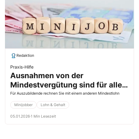
Redaktion
Praxis-Hilfe
Ausnahmen von der
Mindestvergütung sind für alle
Azubis möglich, wenn
Für Auszubildende rechnen Sie mit einem anderen Mindestlohn
Arbeitgeber und
Minijobber
Lohn & Gehalt
Gewerkschaften für einzelne
05.01.2026
·
1 Min Lesezeit
Branchen eigene
Vereinbarungen treffen.