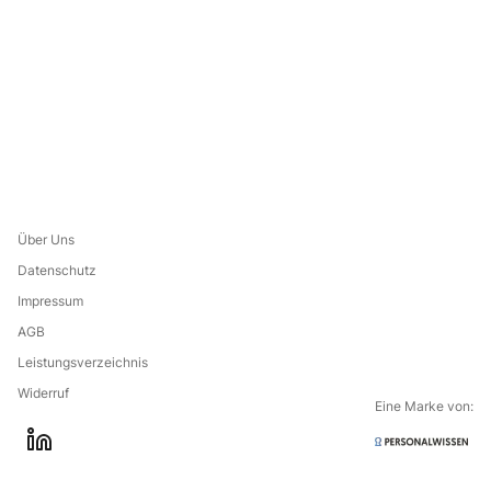
Über Uns
Datenschutz
Impressum
AGB
Leistungsverzeichnis
Widerruf
Eine Marke von:
Go to the
l
company