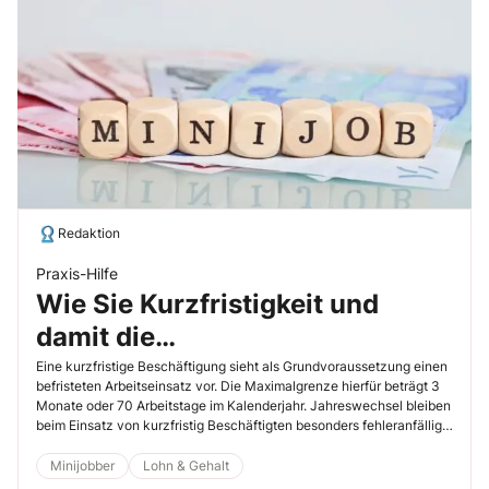
Redaktion
Praxis-Hilfe
Wie Sie Kurzfristigkeit und
damit die
Sozialversicherungsfreiheit von
Eine kurzfristige Beschäftigung sieht als Grundvoraussetzung einen
befristeten Arbeitseinsatz vor. Die Maximalgrenze hierfür beträgt 3
Aushilfen sicherstellen
Monate oder 70 Arbeitstage im Kalenderjahr. Jahreswechsel bleiben
beim Einsatz von kurzfristig Beschäftigten besonders fehleranfällig.
Hier gilt es, genau aufzupassen.
Minijobber
Lohn & Gehalt