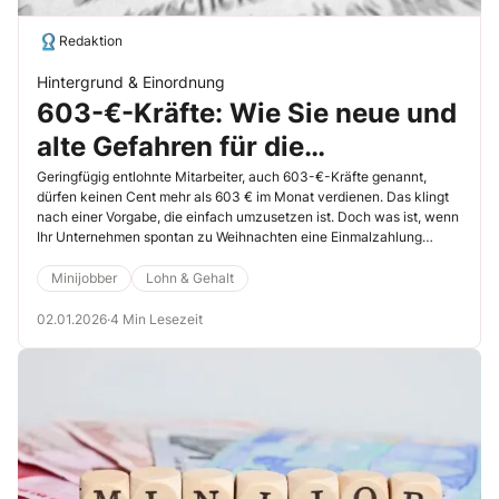
Redaktion
Hintergrund & Einordnung
603-€-Kräfte: Wie Sie neue und
alte Gefahren für die
Entgeltgrenze umschiffen
Geringfügig entlohnte Mitarbeiter, auch 603-€-Kräfte genannt,
dürfen keinen Cent mehr als 603 € im Monat verdienen. Das klingt
nach einer Vorgabe, die einfach umzusetzen ist. Doch was ist, wenn
Ihr Unternehmen spontan zu Weihnachten eine Einmalzahlung
leistet? Dann ist Ihr Rechentalent gefragt. Nur, wenn Sie in diesen
Fällen rechtzeitig die richtigen Maßnahmen ergreifen, gibt es bei der
Minijobber
Lohn & Gehalt
nächsten Betriebsprüfung nichts zu beanstanden.
02.01.2026
·
4 Min Lesezeit