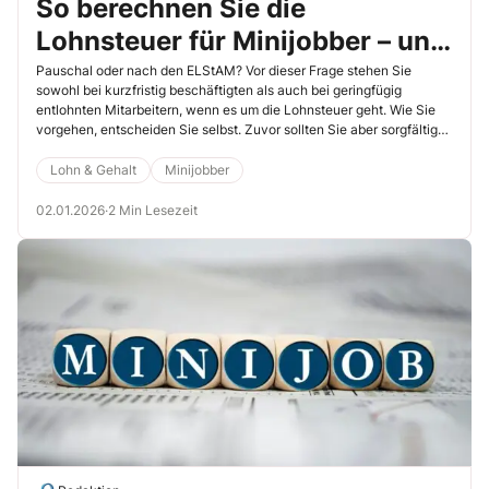
So berechnen Sie die
Lohnsteuer für Minijobber – und
nutzen alle
Pauschal oder nach den ELStAM? Vor dieser Frage stehen Sie
sowohl bei kurzfristig beschäftigten als auch bei geringfügig
Einsparmöglichkeiten
entlohnten Mitarbeitern, wenn es um die Lohnsteuer geht. Wie Sie
vorgehen, entscheiden Sie selbst. Zuvor sollten Sie aber sorgfältig
abwägen.
Lohn & Gehalt
Minijobber
02.01.2026
·
2 Min Lesezeit