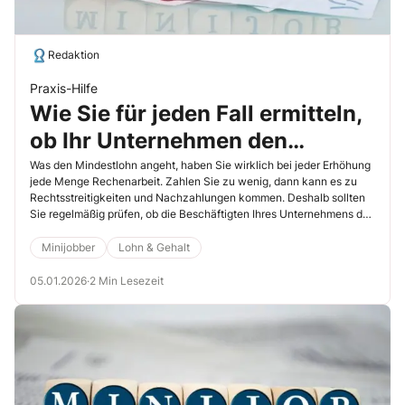
Redaktion
Praxis-Hilfe
Wie Sie für jeden Fall ermitteln,
ob Ihr Unternehmen den
Mindestlohn zahlt
Was den Mindestlohn angeht, haben Sie wirklich bei jeder Erhöhung
jede Menge Rechenarbeit. Zahlen Sie zu wenig, dann kann es zu
Rechtsstreitigkeiten und Nachzahlungen kommen. Deshalb sollten
Sie regelmäßig prüfen, ob die Beschäftigten Ihres Unternehmens den
Mindestlohn in der richtigen Höhe erhalten. Monatsentgelte und
flexible Löhne rechnen Sie entsprechend um.
Minijobber
Lohn & Gehalt
05.01.2026
·
2 Min Lesezeit